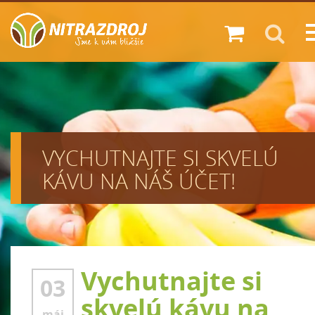
Zákazník
Diskont
Predajne
VYCHUTNAJTE SI SKVELÚ
Novinky
KÁVU NA NÁŠ ÚČET!
O nás
Kariéra
Kontakt
Vychutnajte si
03
skvelú kávu na
máj