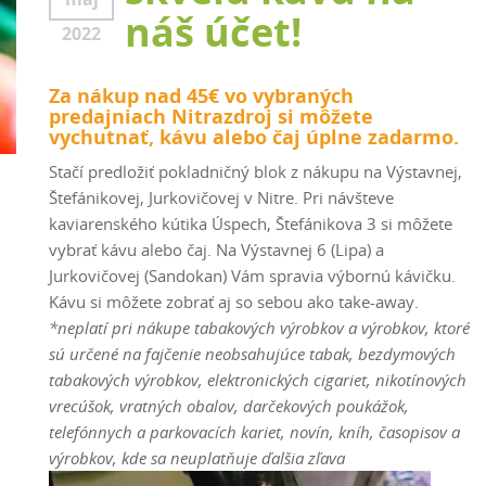
náš účet!
2022
Za nákup nad 45€ vo vybraných
predajniach Nitrazdroj si môžete
vychutnať, kávu alebo čaj úplne zadarmo.
Stačí predložiť pokladničný
blok z nákupu na Výstavnej,
Štefánikovej, Jurkovičovej v Nitre. Pri návšteve
kaviarenského kútika Úspech, Štefánikova 3 si môžete
vybrať kávu alebo čaj. Na Výstavnej 6 (Lipa) a
Jurkovičovej (Sandokan) Vám spravia výbornú kávičku.
Ká
vu si môžete zobrať aj so sebou ako take-away.
*neplatí pri nákupe tabakových výrobkov a výrobkov, ktoré
sú určené na fajčenie neobsahujúce tabak, bezdymových
tabakových výrobkov, elektronických cigariet, nikotínových
vrecúšok, vratných obalov, darčekových poukážok,
telefónnych a parkovacích kariet, novín, kníh, časopisov a
výrobkov, kde sa neuplatňuje ďalšia zľava
Video