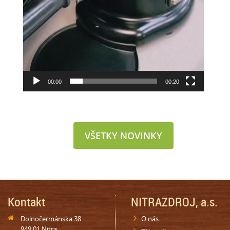
00:00
00:20
VŠETKY NOVINKY
Kontakt
NITRAZDROJ, a.s.
Dolnočermánska 38
O nás
949 01 Nitra