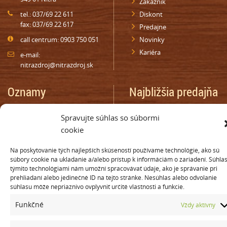
Zákazník
tel.: 037/69 22 611
Diskont
fax: 037/69 22 617
Predajne
call centrum: 0903 750 051
Novinky
Kariéra
e-mail:
nitrazdroj@nitrazdroj.sk
Oznamy
Najbližšia predajňa
Darčeková poukážka
Nájdite najbližšiu predajňu vo
Spravujte súhlas so súbormi
vašom okolí, zadajte mesto
Zákaznícka karta
alebo PSČ
cookie
maloobchod
Zákaznícka karta diskont
Na poskytovanie tých najlepších skúseností používame technológie, ako sú
Súťaže
súbory cookie na ukladanie a/alebo prístup k informáciám o zariadení. Súhlas
týmito technológiami nám umožní spracovávať údaje, ako je správanie pri
Oprávnenie na distribúciu
prehliadaní alebo jedinečné ID na tejto stránke. Nesúhlas alebo odvolanie
Nehnuteľnosti
súhlasu môže nepriaznivo ovplyvniť určité vlastnosti a funkcie.
Funkčné
Vždy aktívny
© Copyright 2015 NITRAZDROJ, a.s. | Všetky práva vyhradené
Tvorba web stránky
ZoneMedia Digital s.r.o.