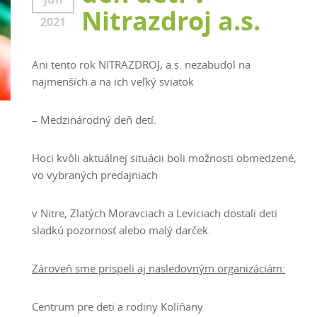
Nitrazdroj a.s.
2021
Ani tento rok NITRAZDROJ, a.s. nezabudol na
najmenších a na ich veľký sviatok
– Medzinárodný deň detí.
Hoci kvôli aktuálnej situácii boli možnosti obmedzené,
vo vybraných predajniach
v Nitre, Zlatých Moravciach a Leviciach dostali deti
sladkú pozornosť alebo malý darček.
Zároveň sme prispeli aj nasledovným organizáciám:
Centrum pre deti a rodiny Kolíňany