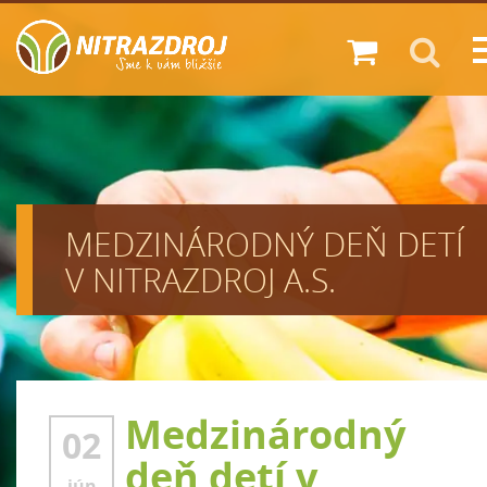
Zákazník
Diskont
Predajne
MEDZINÁRODNÝ DEŇ DETÍ
Novinky
V NITRAZDROJ A.S.
O nás
Kariéra
Kontakt
Medzinárodný
02
deň detí v
jún