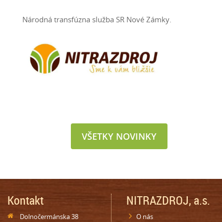
Národná transfúzna služba SR Nové Zámky.
VŠETKY NOVINKY
Kontakt
NITRAZDROJ, a.s.
Dolnočermánska 38
O nás