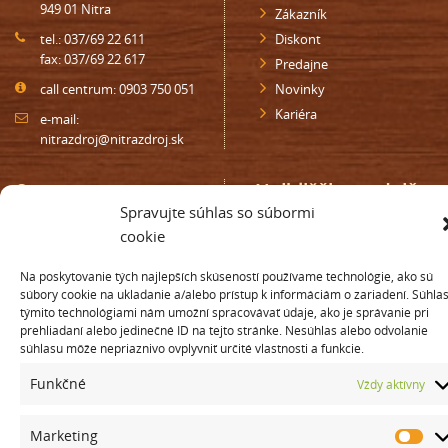
949 01 Nitra
Zákazník
tel.: 037/69 22 611
Diskont
fax: 037/69 22 617
Predajne
call centrum: 0903 750 051
Novinky
Kariéra
e-mail:
nitrazdroj@nitrazdroj.sk
Oznamy
Najbližšia predajňa
Spravujte súhlas so súbormi
Darčeková poukážka
Nájdite najbližšiu predajňu vo
cookie
vašom okolí, zadajte mesto
Zákaznícka karta
alebo PSČ
maloobchod
Na poskytovanie tých najlepších skúseností používame technológie, ako sú
súbory cookie na ukladanie a/alebo prístup k informáciám o zariadení. Súhlas
Zákaznícka karta diskont
týmito technológiami nám umožní spracovávať údaje, ako je správanie pri
Súťaže
prehliadaní alebo jedinečné ID na tejto stránke. Nesúhlas alebo odvolanie
Oprávnenie na distribúciu
súhlasu môže nepriaznivo ovplyvniť určité vlastnosti a funkcie.
Nehnuteľnosti
Funkčné
Vždy aktívny
Marketing
© Copyright 2015 NITRAZDROJ, a.s. | Všetky práva vyhradené
Ma