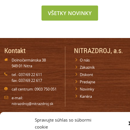
VŠETKY NOVINKY
Kontakt
NITRAZDROJ, a.s.
Dolnočermánska 38
O nás
949 01 Nitra
Zákazník
tel.: 037/69 22 611
Diskont
fax: 037/69 22 617
Predajne
call centrum: 0903 750 051
Novinky
Kariéra
e-mail:
nitrazdroj@nitrazdroj.sk
Oznamy
Najbližšia predajňa
Spravujte súhlas so súbormi
cookie
Darčeková poukážka
Nájdite najbližšiu predajňu vo