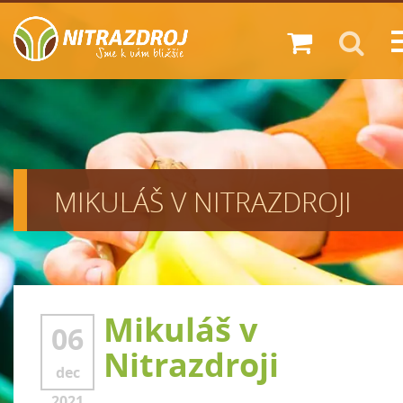
Zákazník
Diskont
Predajne
MIKULÁŠ V NITRAZDROJI
Novinky
O nás
Kariéra
Kontakt
Mikuláš v
06
Nitrazdroji
dec
2021