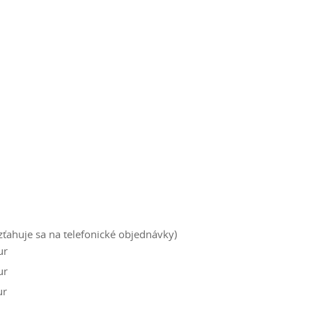
ahuje sa na telefonické objednávky)
ur
ur
ur