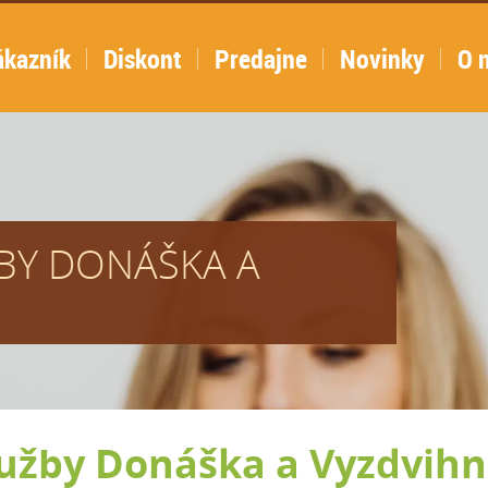
ákazník
Diskont
Predajne
Novinky
O 
BY DONÁŠKA A
užby Donáška a Vyzdvihn