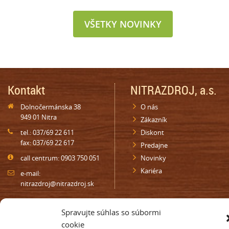
VŠETKY NOVINKY
Kontakt
NITRAZDROJ, a.s.
Dolnočermánska 38
O nás
949 01 Nitra
Zákazník
tel.: 037/69 22 611
Diskont
fax: 037/69 22 617
Predajne
call centrum: 0903 750 051
Novinky
Kariéra
e-mail:
nitrazdroj@nitrazdroj.sk
Oznamy
Najbližšia predajňa
Spravujte súhlas so súbormi
cookie
Darčeková poukážka
Nájdite najbližšiu predajňu vo