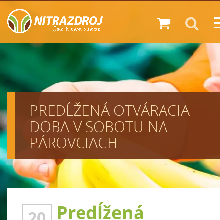
Zákazník
Diskont
Predajne
PREDĹŽENÁ OTVÁRACIA
Novinky
DOBA V SOBOTU NA
O nás
PÁROVCIACH
Kariéra
Kontakt
Predĺžená
20