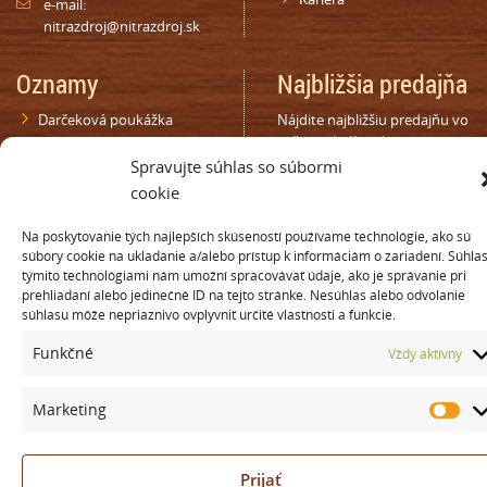
e-mail:
nitrazdroj@nitrazdroj.sk
Oznamy
Najbližšia predajňa
Darčeková poukážka
Nájdite najbližšiu predajňu vo
vašom okolí, zadajte mesto
Zákaznícka karta
alebo PSČ
Spravujte súhlas so súbormi
maloobchod
cookie
Zákaznícka karta diskont
Súťaže
Na poskytovanie tých najlepších skúseností používame technológie, ako sú
Oprávnenie na distribúciu
súbory cookie na ukladanie a/alebo prístup k informáciám o zariadení. Súhlas
týmito technológiami nám umožní spracovávať údaje, ako je správanie pri
Nehnuteľnosti
prehliadaní alebo jedinečné ID na tejto stránke. Nesúhlas alebo odvolanie
súhlasu môže nepriaznivo ovplyvniť určité vlastnosti a funkcie.
© Copyright 2015 NITRAZDROJ, a.s. | Všetky práva vyhradené
Funkčné
Vždy aktívny
Tvorba web stránky
ZoneMedia Digital s.r.o.
Marketing
Ma
Prijať