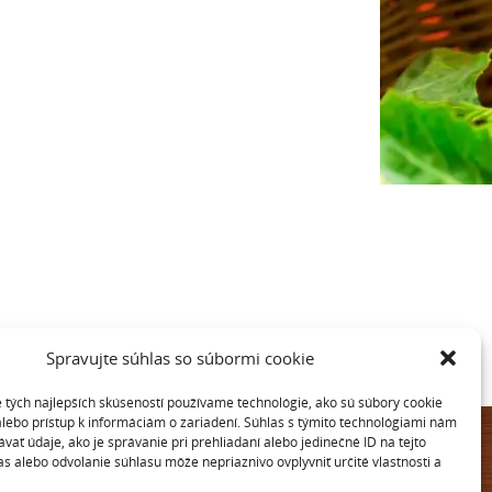
Spravujte súhlas so súbormi cookie
 tých najlepších skúseností používame technológie, ako sú súbory cookie
alebo prístup k informáciám o zariadení. Súhlas s týmito technológiami nám
ať údaje, ako je správanie pri prehliadaní alebo jedinečné ID na tejto
Najbližšia predajňa
s alebo odvolanie súhlasu môže nepriaznivo ovplyvniť určité vlastnosti a
Nájdite najbližšiu predajňu vo vašom