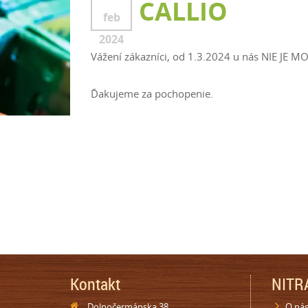
CALLIO
feb
2024
Vážení zákazníci, od 1.3.2024 u nás NIE J
Ďakujeme za pochopenie.
Kontakt
NITRA
Dolnočermánska 38
O ná