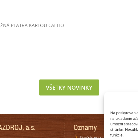
E MOŽNÁ PLATBA KARTOU CALLIO.
VŠETKY NOVINKY
Na poskytovanie
na ukladanie a/
umožní spracováv
ZDROJ, a.s.
Oznamy
stránke. Nesúhla
funkcie.
s
Darčeková poukážka