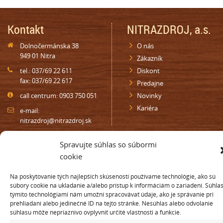
Kontakt
NITRAZDROJ, a.s.
Dolnočermánska 38
O nás
949 01 Nitra
Zákazník
tel.: 037/69 22 611
Diskont
fax: 037/69 22 617
Predajne
call centrum: 0903 750 051
Novinky
Kariéra
e-mail:
nitrazdroj@nitrazdroj.sk
Oznamy
Najbližšia predajňa
Spravujte súhlas so súbormi
cookie
Darčeková poukážka
Nájdite najbližšiu predajňu vo
vašom okolí, zadajte mesto
Zákaznícka karta
Na poskytovanie tých najlepších skúseností používame technológie, ako sú
alebo PSČ
súbory cookie na ukladanie a/alebo prístup k informáciám o zariadení. Súhlas
maloobchod
týmito technológiami nám umožní spracovávať údaje, ako je správanie pri
Zákaznícka karta diskont
prehliadaní alebo jedinečné ID na tejto stránke. Nesúhlas alebo odvolanie
Súťaže
súhlasu môže nepriaznivo ovplyvniť určité vlastnosti a funkcie.