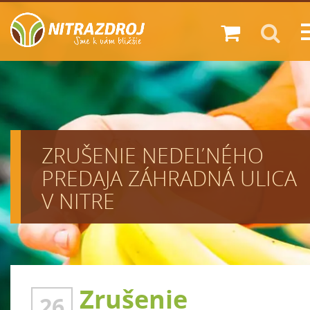
Zákazník
Diskont
Predajne
ZRUŠENIE NEDEĽNÉHO
Novinky
PREDAJA ZÁHRADNÁ ULICA
O nás
V NITRE
Kariéra
Kontakt
Zrušenie
26